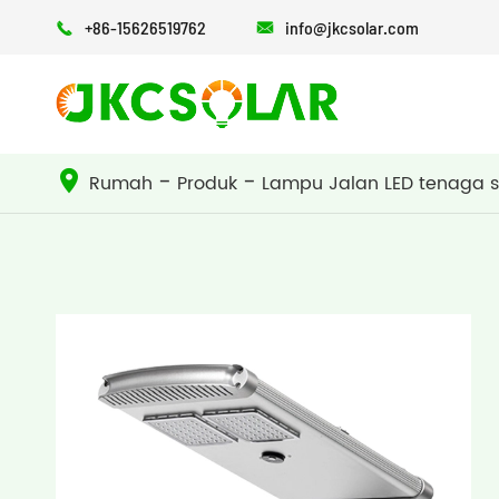
+86-15626519762
info@jkcsolar.com


LAMPU JALAN LED TENAGA SURYA
Lampu Jalan semua dalam satu surya
Lampu Jalan semua dalam dua surya
Rumah
Produk
Lampu Jalan LED tenaga 