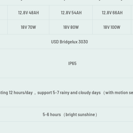
12.8V 48AH
12.8V 54AH
12.8V 66AH
18V 70W
18V 80W
18V 100W
USD Bridgelux 3030
IP65
hting 12 hours/day，support 5-7 rainy and cloudy days（with motion 
5-6 hours（bright sunshine）