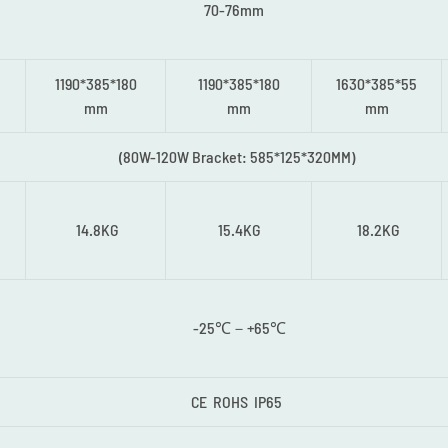
70-76mm
1190*385*180
1190*385*180
1630*385*55
mm
mm
mm
(80W-120W Bracket: 585*125*320MM)
14.8KG
15.4KG
18.2KG
-25℃－+65℃
CE ROHS IP65