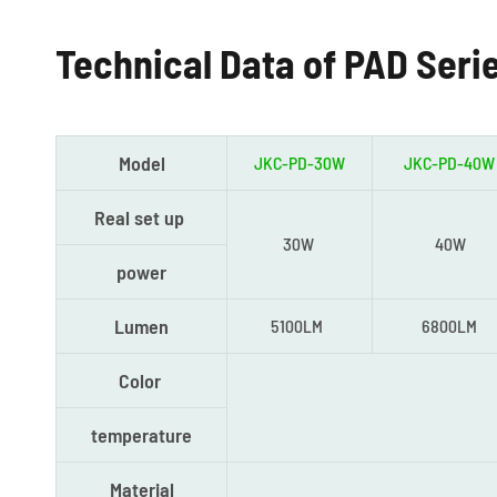
Technical Data of PAD Series
Model
JKC-PD-30W
JKC-PD-40W
Real set up
30W
40W
power
Lumen
5100LM
6800LM
Color
temperature
Material