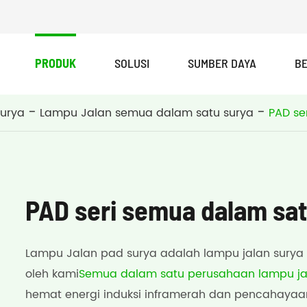
PRODUK
SOLUSI
SUMBER DAYA
BE
PAD seri semua dalam satu lampu jalan surya
Lampu Jalan tenaga surya seri JKC-G All In One
surya
Lampu Jalan semua dalam satu surya
PAD se
PAD seri semua dalam sat
Lampu Jalan pad surya adalah lampu jalan surya 
oleh kami
Semua dalam satu perusahaan lampu ja
hemat energi induksi inframerah dan pencahayaan 