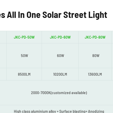
 All In One Solar Street Light
JKC-PD-50W
JKC-PD-60W
JKC-PD-80W
50W
60W
80W
8500LM
10200LM
13600LM
2000-7000K(customized available)
High class aluminium alloy + Surface blasting+ Anodizing