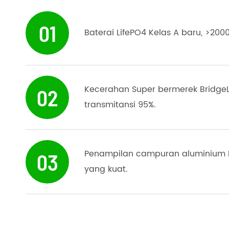
01
Baterai LifePO4 Kelas A baru, >2000
Kecerahan Super bermerek BridgeLux
02
transmitansi 95%.
Penampilan campuran aluminium Di
03
yang kuat.